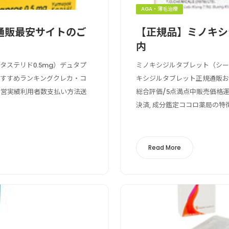
AGA・薄毛治療
通販最安サイトのご
【正規品】ミノキシ
内
ステリド0.5mg）デュタプ
ミノキシジルタブレット（シ
おすすめランキングクレカ・コ
キシジルタブレット正規通販
運営実績利用者数支払い方法送
総合評価/5点満点中販売価格
決済, 成分鑑定ココロ薬局の特徴
Read More