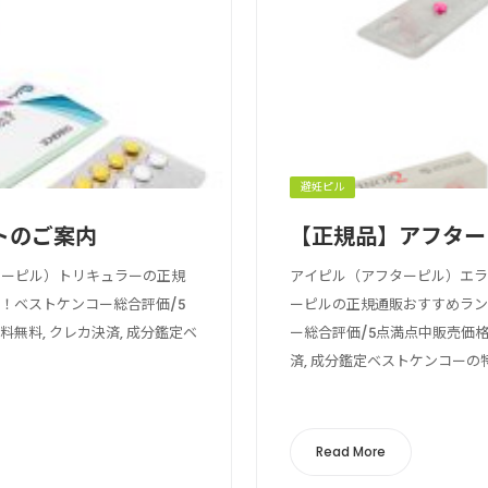
避妊ピル
トのご案内
【正規品】アフター
ターピル）トリキュラーの正規
アイピル（アフターピル）エ
！ベストケンコー総合評価/5
ーピルの正規通販おすすめラ
料, クレカ決済, 成分鑑定ベ
ー総合評価/5点満点中販売価
済, 成分鑑定ベストケンコーの特
Read More